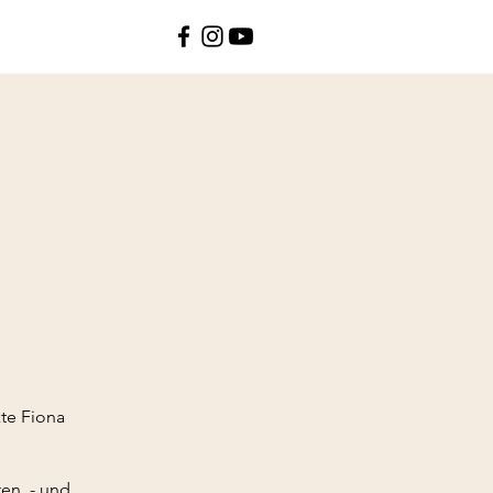
kte Fiona
ten - und