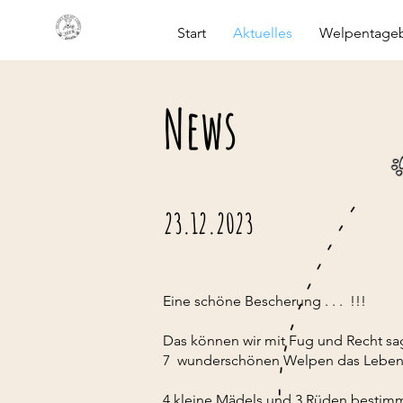
Start
Aktuelles
Welpentage
News
23.12.2023
Eine schöne Bescherung . . . !!!
Das können wir mit Fug und Recht sag
7 wunderschönen Welpen das Leben
4 kleine Mädels und 3 Rüden bestimme