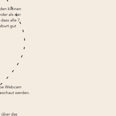
 den kleinen
der als der
dass alle 7
eburt gut
tube Webcam
geschaut werden.
 über das